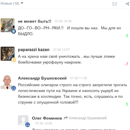
Новые
(18)
не может быть!!
07.06 18:39
ДО--ГО--ВО--РН--ЯКИ.!!   И пошли вы нах.  Мы для их 
БЫДЛО.
5
paparazzi kazan
07.06 12:57
А на хрена нам своё уничтожать , мы лучше этими 
бомбочками укрофауну накроем.
-7
Александр Бушковский
07.06 11:29
Российские олигархи строго на-строго запретили трогать 
логистические пути на Украине и наносить ущерб их 
бизнесам в хохляндии. Так точно, есть, слушаюсь и по 
струнке с опущенной головой!!!
5
Олег Фоминов
Александр Бушковский
07.06 13:06
Дугин правильно сказал, что наверху полно 