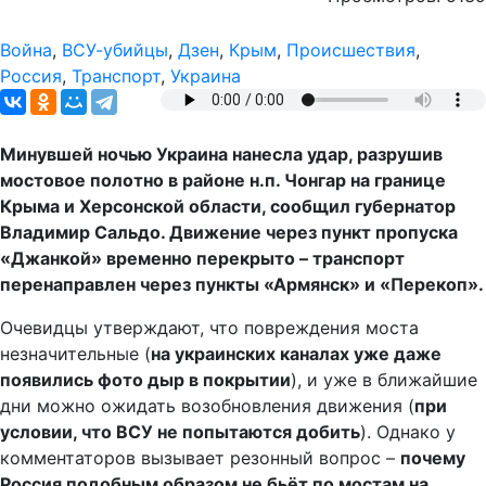
Война
,
ВСУ-убийцы
,
Дзен
,
Крым
,
Происшествия
,
Россия
,
Транспорт
,
Украина
Минувшей ночью Украина нанесла удар, разрушив
мостовое полотно в районе н.п. Чонгар на границе
Крыма и Херсонской области, сообщил губернатор
Владимир Сальдо. Движение через пункт пропуска
«Джанкой» временно перекрыто – транспорт
перенаправлен через пункты «Армянск» и «Перекоп».
Очевидцы утверждают, что повреждения моста
незначительные (
на украинских каналах уже даже
появились фото дыр в покрытии
), и уже в ближайшие
дни можно ожидать возобновления движения (
при
условии, что ВСУ не попытаются добить
). Однако у
комментаторов вызывает резонный вопрос –
почему
Россия подобным образом не бьёт по мостам на