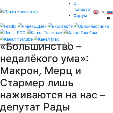
О
проекте
EN
Форум
RU
«Большинство –
недалёкого ума»:
Макрон, Мерц и
Стармер лишь
наживаются на нас –
депутат Рады