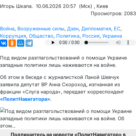
Игорь Шкапа.
10.06.2026 20:57
(Мск) , Киев
Просмотров: 2083
Война
,
Вооруженные силы
,
Дзен
,
Дипломатия
,
ЕС
,
Коррупция
,
Общество
,
Политика
,
Россия
,
Украина
Под видом разглагольствований о помощи Украине
западные политики лишь наживаются на войне.
Об этом в беседе с журналисткой Ланой Шевчук
заявила депутат ВР Анна Скороход, изгнанная из
фракции «Слуга народа», передает корреспондент
«ПолитНавигатора»
.
Подпишитесь на новости «ПолитНавигатор» в