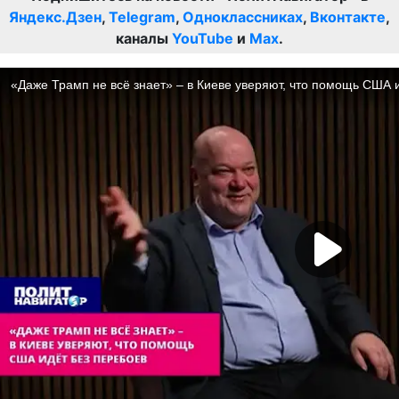
Яндекс.Дзен
,
Telegram
,
Одноклассниках
,
Вконтакте
,
каналы
YouTube
и
Max
.