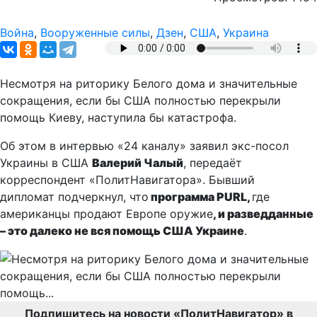
Война
,
Вооруженные силы
,
Дзен
,
США
,
Украина
Несмотря на риторику Белого дома и значительные
сокращения, если бы США полностью перекрыли
помощь Киеву, наступила бы катастрофа.
Об этом в интервью «24 каналу» заявил экс-посол
Украины в США
Валерий Чалый
, передаёт
корреспондент «ПолитНавигатора». Бывший
дипломат подчеркнул, что
программа
PURL
,
где
американцы продают Европе оружие
, и разведданные
– это далеко не вся помощь США Украине
.
Подпишитесь на новости «ПолитНавигатор» в