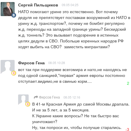
Сергей Пильщиков
09.05 04:25
НАТО помогают урине это естественно. Вот почему 
дедуля не препятствует поставкам вооружений из НАТО в 
урину ж.д. транспортом?, почему не бомбят регулярно 
ж.д. переходы на западной границе урины? Бескидский 
ж.д. тоннель? Это вызывает подозрение в истинных 
целях дедули в СВО. Побольше коренных народов РФ 
ходят выбить на СВО?  заместить мигрантами?
Фирсов Гена
08.05 10:28
вот так при поддержке всегомира и нато,не находясь не 
под одной санкцией,"первая" армия европы постоянно 
отступает.видимо,не в свинью корм....
2
Фирсов Гена
08.05 12:16
В 41-м Красная Армия до самой Москвы драпала. 
И не за 5 лет, а за 5 месяцев.

К Украине какие вопросы? Не так быстро вас 
уничтожают?

Ну, так попроси их, чтобы получше старались.
-3