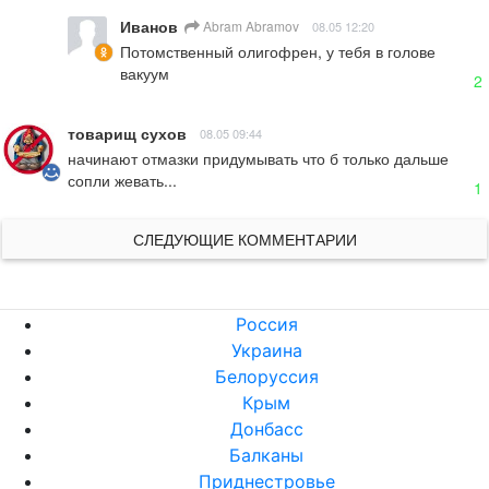
Иванов
Abram Abramov
08.05 12:20
Потомственный олигофрен, у тебя в голове 
вакуум
2
товарищ сухов
08.05 09:44
начинают отмазки придумывать что б только дальше 
сопли жевать...
1
СЛЕДУЮЩИЕ КОММЕНТАРИИ
Россия
Украина
Белоруссия
Крым
Донбасс
Балканы
Приднестровье