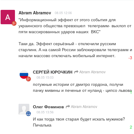
Abram Abramov
08.05 12:06
"Информационный эффект от этого события для 
украинского общества превзошел  телеграмм- выхлоп от 
пяти массированных ударов наших  ВКС"

Таки да. Эффект серьёзный - отключили русским 
старлинк. А на самой России заблокировали телеграмм и 
начали массово отключать мобильный интернет.
-3
СЕРГЕЙ ЮРОЧКИН
Abram Abramov
08.05 15:03
потужные истории от дмитро гордона, получи 
пачку мивины и печенье от нуланд - ципсо львова
1
Олег Фоминов
Abram Abramov
08.05 13:56
И как тогда твоя старая будет искать мужиков?
Пичалька
2