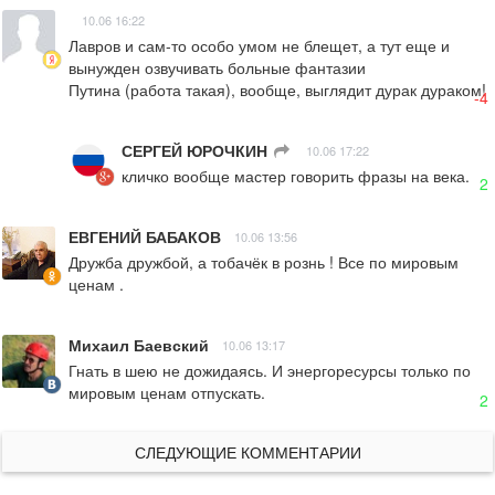
10.06 16:22
Лавров и сам-то особо умом не блещет, а тут еще и 
вынужден озвучивать больные фантазии                                               

Путина (работа такая), вообще, выглядит дурак дураком!
-4
СЕРГЕЙ ЮРОЧКИН
ㅤ
10.06 17:22
кличко вообще мастер говорить фразы на века.
2
ЕВГЕНИЙ БАБАКОВ
10.06 13:56
Дружба дружбой, а тобачёк в рознь ! Все по мировым 
ценам .
Михаил Баевский
10.06 13:17
Гнать в шею не дожидаясь. И энергоресурсы только по 
мировым ценам отпускать.
2
СЛЕДУЮЩИЕ КОММЕНТАРИИ