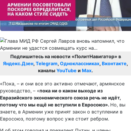
Подпишитесь на новости «ПолитНавигатор» в
Яндекс.Дзен
,
Telegram
,
Одноклассниках
,
Вконтакте
,
каналы
YouTube
и
Max
.
«Пока, – и они все это активно отмечают, армянское
руководство, – «
пока ни о каком выходе из
Евразийского экономического союза речь не идёт,
потому что мы ещё не вступили в Евросоюз».
Но, вы
знаете, в Армении уже принят закон о вступлении в
Евросоюз, поэтому вопрос уже стоит ребром.
И об этом говорил и президент Путин, и члены