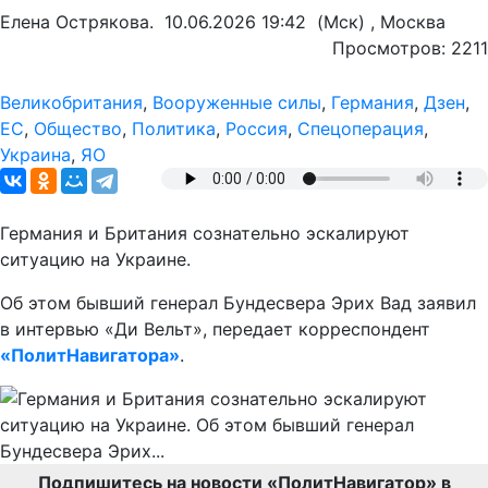
Елена Острякова.
10.06.2026 19:42
(Мск) , Москва
Просмотров: 2211
Великобритания
,
Вооруженные силы
,
Германия
,
Дзен
,
ЕС
,
Общество
,
Политика
,
Россия
,
Спецоперация
,
Украина
,
ЯО
Германия и Британия сознательно эскалируют
ситуацию на Украине.
Об этом бывший генерал Бундесвера Эрих Вад заявил
в интервью «Ди Вельт», передает корреспондент
«ПолитНавигатора»
.
Подпишитесь на новости «ПолитНавигатор» в