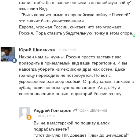
грани, чтобы быть вовлеченными в европейскую войну", – 
заключил Вад.

  "Быть вовлеченными в европейскую войну с Россией" - 
это значит быть уничтоженными.

Европа, угрожая России, считает, что это угрожает 
Россия. Пора ставить убедительную  точку в этом споре.
2
Юрий Шиленков
10.06 16:56
Нахрен нам вы нужны. Россия просто заставит вас 
приводить в приемлемый вид ваши территории. И вы 
навсегда уберете из лексикона драг нах остен. Даже 
границу переходить не потребуется. Но вот с 
укроевреями разговор особый. С трибуналом, тапками в 
зубах, пожизненным существованием. Ах да. Ну и 
восстановлением новых территорий России за еду.
Андрей Гончаров
Юрий Шиленков
10.06 17:16
Вы не в мастерской по пошиву шапок 
подрабатываете?

"Этот фигляр ПЖ доведёт Плюк до цугундера!"
