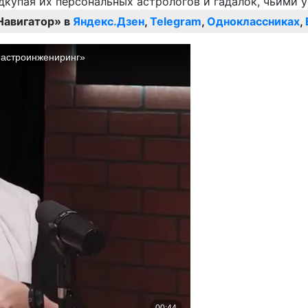
Навигатор» в
Яндекс.Дзен
,
Telegram
,
Одноклассниках
,