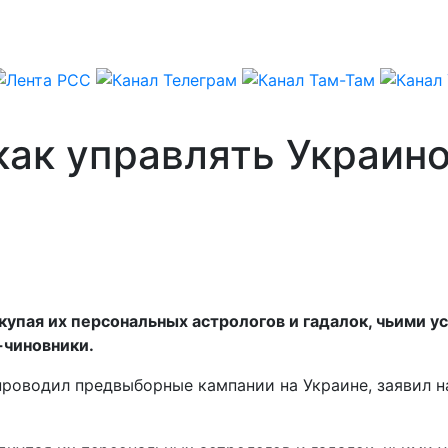
как управлять Украино
упая их персональных астрологов и гадалок, чьими ус
-чиновники.
проводил предвыборные кампании на Украине, заявил н