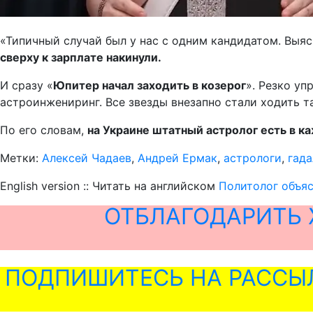
«Типичный случай был у нас с одним кандидатом. Выяс
сверху к зарплате накинули.
И сразу «
Юпитер начал заходить в козерог
». Резко у
астроинжениринг. Все звезды внезапно стали ходить так
По его словам,
на Украине штатный астролог есть в 
Метки:
Алексей Чадаев
,
Андрей Ермак
,
астрологи
,
гада
English version :: Читать на английском
Политолог объяс
ОТБЛАГОДАРИТЬ 
ПОДПИШИТЕСЬ НА РАССЫ