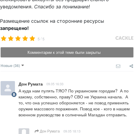
уведомления.
Спасибо за понимание!
Размещение ссылок на сторонние ресурсы
запрещено!
/
5
5
Комментарии к этой теме были закрыты
Новые
(36)
Дон Румата
09.05 16:33
А куда нам пулять ТЯО? По украинским городам?  А по 
какому, собственно, праву? СВО не Украина начала.  А 
то, что она успешно обороняется - не повод применять 
оружие массового поражения. Повод кое - кого в нашем 
военном руководстве в солнечный Магадан отправить.
Дон Румата
09.05 18:13