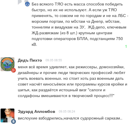
Без всякого ТЯО есть масса способов победить 
быстро, но их не используют. А если уж ТЯО 
применять, то совсем не по городам и не на ЛБС - 
морским портам, по м0стам чз Днепр, м0стам, 
тоннелям и виадукам на ЗУ,  ЖД-депо, ключевым 
ЖД-развязкам (из 8 шт.) крупным центрам 
подготовки операторов БПЛА, подстанциям 750 
кВ.
1
Дедъ Пихто
09.05 08:55
меня всё время удивляет, как режиссеры, домохозяйки, 
дизайнеры и прочие люди творческих профессий любят 
учить воевать военных. но стоит хоть раз военным дать 
совет насчёт киносъёмок или программы курсов кройки и 
шитья, как раздаётся истошный визг "сапоги и 
солдафоны вмешиваются в творческий процесс!!!"
Эдуард Апломбов
09.05 08:24
вислоухие взбодрились,начался судорожный сарказм..