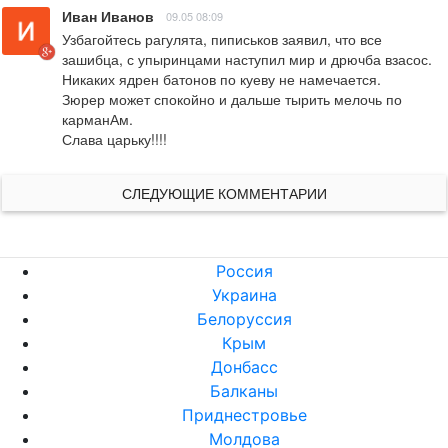
Иван Иванов
09.05 08:09
Узбагойтесь рагулята, пиписьков заявил, что все 
зашибца, с упыринцами наступил мир и дрючба взасос. 

Никаких ядрен батонов по куеву не намечается.

Зюрер может спокойно и дальше тырить мелочь по 
карманАм.

Слава царьку!!!!
СЛЕДУЮЩИЕ КОММЕНТАРИИ
Россия
Украина
Белоруссия
Крым
Донбасс
Балканы
Приднестровье
Молдова