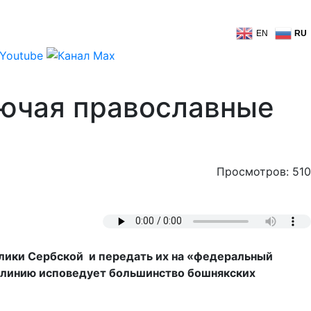
EN
RU
ключая православные
Просмотров: 510
лики Сербской и передать их на «федеральный
ую линию исповедует большинство бошнякских