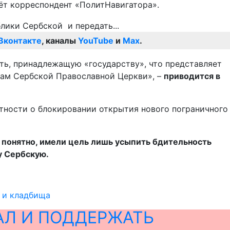
ёт корреспондент «ПолитНавигатора».
Вконтакте
, каналы
YouTube
и
Max
.
ть, принадлежащую «государству», что представляет
ам Сербской Православной Церкви», –
приводится в
стности о блокировании открытия нового пограничного
 понятно, имели цель лишь усыпить бдительность
у Сербскую.
и и кладбища
АЛ И ПОДДЕРЖАТЬ