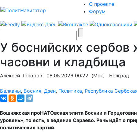
О проекте
Форум
У боснийских сербов 
часовни и кладбища
Алексей Топоров.
08.05.2026 00:22
(Мск) , Белград
Балканы
,
Босния
,
Дзен
,
Политика
,
Республика Сербска
Бошнякская проНАТОвская элита Боснии и Герцеговин
уровень», то есть, в ведение Сараево. Речь идёт о п
политических партий.