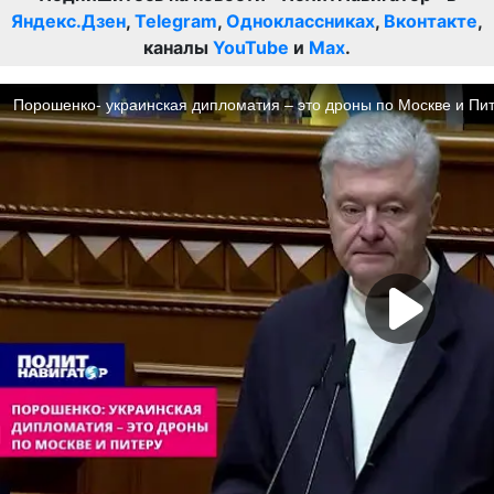
Яндекс.Дзен
,
Telegram
,
Одноклассниках
,
Вконтакте
,
каналы
YouTube
и
Max
.