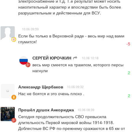
электроснабжение и т.д. Т.е результат может носить 
накопительный характер и впоследствии быть более 
разрушительным и действенным для ВСУ.
10.06 09:59
Если бы только в Верховной раде - весь мир над вами 
глумится!
-5
СЕРГЕЙ ЮРОЧКИН
ㅤ
10.06 10:18
весь мир смеется на трампом, которого персы 
нагнули
2
Александр Щербаков
10.06 09:32
Нас не боятся и это очень плохо .
2
Прошёл душок Анкориджа
10.06 08:39
Сегодня продолжительность СВО превысила 
длительность Первой мировой войны 1914-1918. 
Доблестные ВС РФ по-прежнему сражаются в 65 км от 