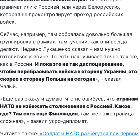
граничат или с Россией, или через Белоруссию,
которая не проконтролирует проход российских
войск.
Сейчас, например, там собралась довольно большая
группировка в рамках, там, учений, как они всегда
делают. Недавно Лукашенко сказал – нам нужно
готовиться к войне. То есть накручивает точно так же,
как в России.
И пока это не так дислоцированно,
чтобы перебрасывать войска в сторону Украины, это
скорее в сторону Польши на сегодня
», – сказал
Чалый.
«Ещё раз скажу и думаю, что не ошибусь, что
странам
НАТО не избежать столкновения с Россией. Какое,
где? Там есть ещё Финляндия
, там же тоже граница
сложная», – заявил укро-дипломат.
Читайте также:
«Солдаты НАТО разбегутся при первом