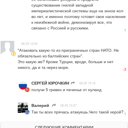
существование гнилой западной 
империалистической системы еще на энное кол-
во лет, и именно поэтому готовит свое население 
к неизбежной войне, демонизируя все, что 
связано с Россией и русскими.
1
08.05 12:54
"Атаковать какую-то из приграничных стран НАТО. Не 
обязательно из балтийских стран".

Это какую же? Кроме Турции, вроде, больше и нет 
никого, да и та через море.
-3
СЕРГЕЙ ЮРОЧКИН
ㅤ
08.05 15:16
получи 5 гривен и печенье от нуланд
Валерий
ㅤ
08.05 13:27
Так ты всех прячась атакуешь.Чего такой херой?
1
СЛЕДУЮЩИЕ КОММЕНТАРИИ