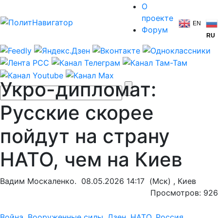
О
проекте
EN
Форум
RU
Укро-дипломат:
Русские скорее
пойдут на страну
НАТО, чем на Киев
Вадим Москаленко.
08.05.2026 14:17
(Мск) , Киев
Просмотров: 926
Война
,
Вооруженные силы
,
Дзен
,
НАТО
,
Россия
,