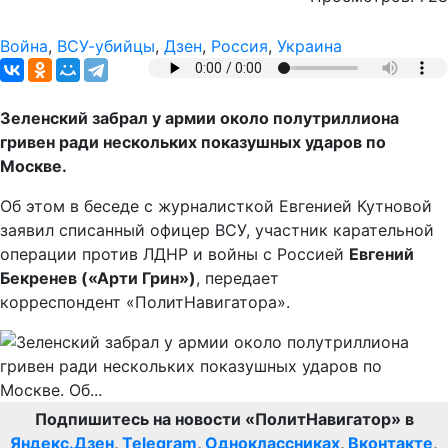
Война
,
ВСУ-убийцы
,
Дзен
,
Россия
,
Украина
Зеленский забрал у армии около полутриллиона
гривен ради нескольких показушных ударов по
Москве.
Об этом в беседе с журналисткой Евгенией Кутновой
заявил списанный офицер ВСУ, участник карательной
операции против ЛДНР и войны с Россией
Евгений
Бекренев («Арти Грин»)
, передает
корреспондент «ПолитНавигатора».
Подпишитесь на новости «ПолитНавигатор» в
Яндекс.Дзен
,
Telegram
,
Одноклассниках
,
Вконтакте
,