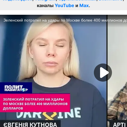
каналы
YouTube
и
Max
.